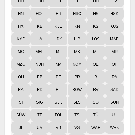
HD
HDH
HEF
HF
HH
HM
HN
HOL
HR
HRO
HS
HSK
HX
KB
KLE
KN
KS
KUS
KYF
LA
LDK
LIP
LOS
MAB
MG
MHL
MI
MK
ML
MR
MZG
NDH
NM
NOM
OE
OF
OH
PB
PF
PR
R
RA
RA
RD
RE
ROW
RV
SAD
SI
SIG
SLK
SLS
SO
SON
SÜW
TF
TÖL
TS
TÜ
UH
UL
UM
VB
VS
WAF
WAK