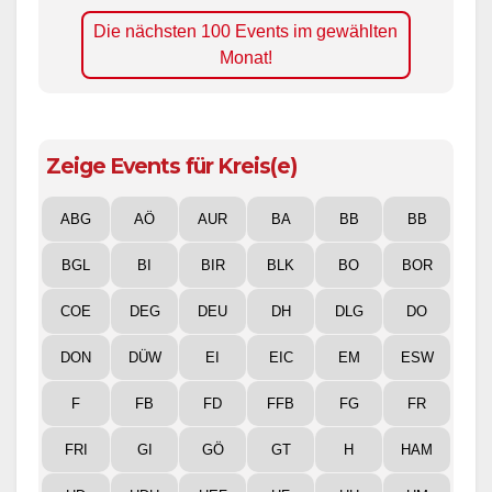
Die nächsten 100 Events im gewählten
Monat!
Zeige Events für Kreis(e)
ABG
AÖ
AUR
BA
BB
BB
BGL
BI
BIR
BLK
BO
BOR
COE
DEG
DEU
DH
DLG
DO
DON
DÜW
EI
EIC
EM
ESW
F
FB
FD
FFB
FG
FR
FRI
GI
GÖ
GT
H
HAM