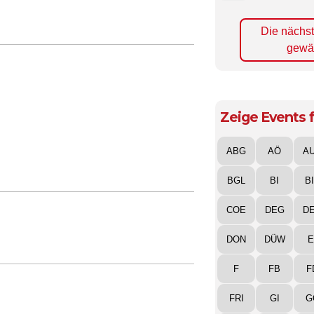
Die nächs
gewä
Zeige Events f
ABG
AÖ
A
BGL
BI
B
COE
DEG
D
DON
DÜW
E
F
FB
F
FRI
GI
G