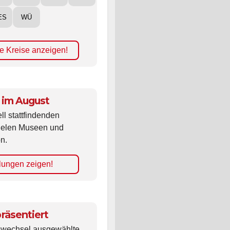
ES
WÜ
e Kreise anzeigen!
 im August
ll stattfindenden
vielen Museen und
n.
lungen zeigen!
räsentiert
ldwechsel ausgewählte