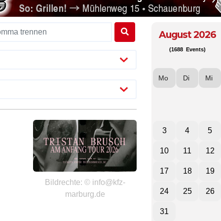
August 2026
(1688 Events)
Mo
Di
Mi
3
4
5
10
11
12
17
18
19
Bildrechte: © info@kfz-
24
25
26
marburg.de
31