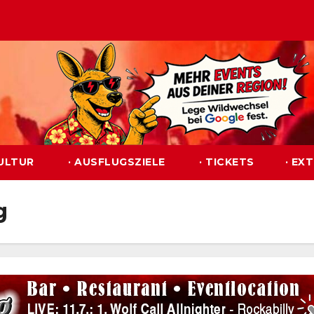
KULTUR
· AUSFLUGSZIELE
· TICKETS
· EX
g