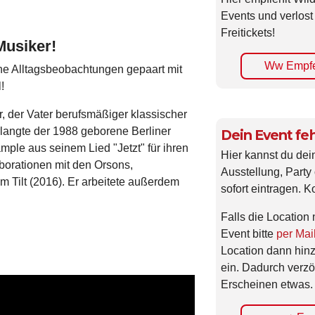
Events und verlost
Freitickets!
Musiker!
Ww Empfe
ne Alltagsbeobachtungen gepaart mit
l!
, der Vater berufsmäßiger klassischer
erlangte der 1988 geborene Berliner
Dein Event feh
mple aus seinem Lied "Jetzt" für ihren
Hier kannst du dei
aborationen mit den Orsons,
Ausstellung, Party 
um Tilt (2016). Er arbeitete außerdem
sofort eintragen. K
Falls die Location 
Event bitte
per Mai
Location dann hin
ein. Dadurch verzö
Erscheinen etwas.