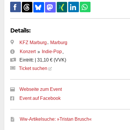
Details:
,
KFZ Marburg
Marburg
Konzert
Indie-Pop
»
,
Eintritt: | 31,10 € (VVK)
Ticket suchen
Webseite zum Event
Event auf Facebook
Ww-Artikelsuche: »Tristan Brusch«