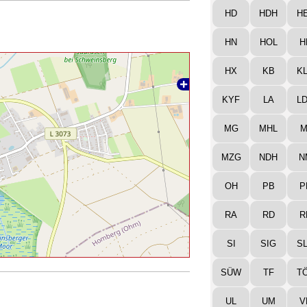
HD
HDH
H
HN
HOL
H
HX
KB
K
KYF
LA
L
MG
MHL
M
MZG
NDH
N
OH
PB
P
RA
RD
R
SI
SIG
S
SÜW
TF
T
UL
UM
V