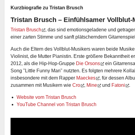
Kurzbiografie zu Tristan Brusch
Tristan Brusch – Einfühlsamer Vollblut-
Tristan Brusch
, das sind emotionsgeladene und getrage
einer zarten Stimme und sanft plätscherndem Gitarrenspie
Auch die Eltern des Vollblut-Musikers waren beide Musiker
Violinist, die Mutter Pianistin. Erste größere Bekanntheit 
2012, als die Hip-Hop-Gruppe
Die Orsons
ein Gitarrensa
Song "Little Funny Man" nutzten. Es folgten mehrere Koll
insbesondere mit dem Rapper
Maeckes
, für dessen Alb
zusammen mit Musikern wie
Cro
,
Mine
und
Fatoni
.
Website vom Tristan Brusch
YouTube Channel von Tristan Brusch