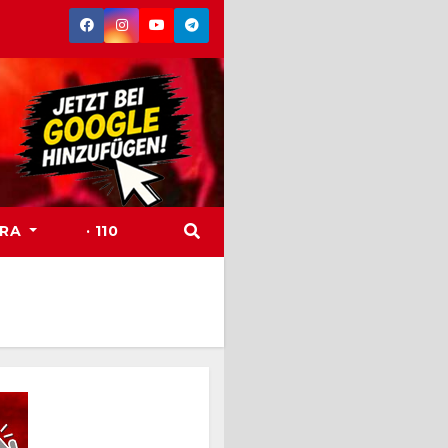
TRA
· 110