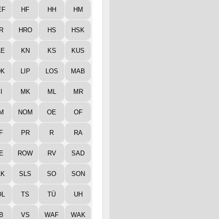
EF
HF
HH
HM
R
HRO
HS
HSK
LE
KN
KS
KUS
DK
LIP
LOS
MAB
I
MK
ML
MR
M
NOM
OE
OF
F
PR
R
RA
E
ROW
RV
SAD
LK
SLS
SO
SON
ÖL
TS
TÜ
UH
B
VS
WAF
WAK