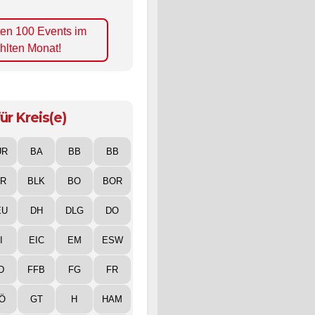
ten 100 Events im
hlten Monat!
ür Kreis(e)
UR
BA
BB
BB
IR
BLK
BO
BOR
EU
DH
DLG
DO
I
EIC
EM
ESW
D
FFB
FG
FR
Ö
GT
H
HAM