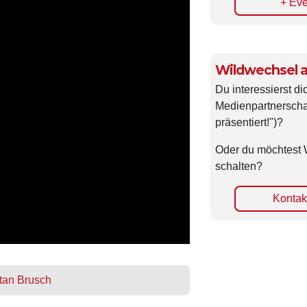
+ Eve
Wildwechsel a
Du interessierst di
Medienpartnerscha
präsentiert!")?
Oder du möchtest 
schalten?
Kontakt
stan Brusch