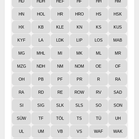
HD
HDH
HEF
HF
HH
HM
HN
HOL
HR
HRO
HS
HSK
HX
KB
KLE
KN
KS
KUS
KYF
LA
LDK
LIP
LOS
MAB
MG
MHL
MI
MK
ML
MR
MZG
NDH
NM
NOM
OE
OF
OH
PB
PF
PR
R
RA
RA
RD
RE
ROW
RV
SAD
SI
SIG
SLK
SLS
SO
SON
SÜW
TF
TÖL
TS
TÜ
UH
UL
UM
VB
VS
WAF
WAK