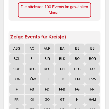
Die nächsten 100 Events im gewählten
Monat!
Zeige Events für Kreis(e)
ABG
AÖ
AUR
BA
BB
BB
BGL
BI
BIR
BLK
BO
BOR
COE
DEG
DEU
DH
DLG
DO
DON
DÜW
EI
EIC
EM
ESW
F
FB
FD
FFB
FG
FR
FRI
GI
GÖ
GT
H
HAM