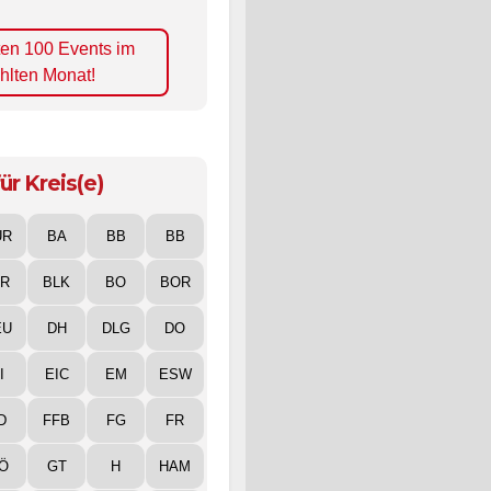
ten 100 Events im
hlten Monat!
ür Kreis(e)
UR
BA
BB
BB
IR
BLK
BO
BOR
EU
DH
DLG
DO
I
EIC
EM
ESW
D
FFB
FG
FR
Ö
GT
H
HAM