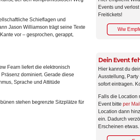
Events und verlost
Freitickets!
ellschaftliche Schieflagen und
ann Jason Williamson trägt seine Texte
Ww Empfe
 Kante vor – gesprochen, gerappt,
Dein Event feh
 Fearn liefert die elektronisch
Hier kannst du dei
 Präsenz dominiert. Gerade diese
Ausstellung, Party 
thmus, Sprache und Attitüde
sofort eintragen. K
Falls die Location 
ribünen stehen begrenzte Sitzplätze für
Event bitte
per Mai
Location dann hin
ein. Dadurch verzö
Erscheinen etwas.