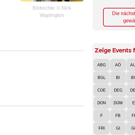
Bildrechte: © Nick
Die nächs
Waplington
gewä
Zeige Events f
ABG
AÖ
A
BGL
BI
B
COE
DEG
D
DON
DÜW
E
F
FB
F
FRI
GI
G