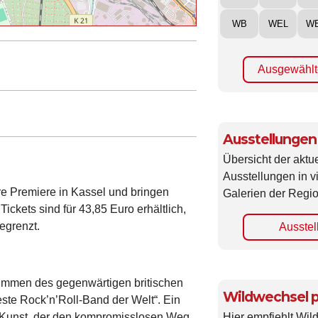
WB
WEL
W
Ausgewählt
Ausstellungen
Übersicht der aktue
Ausstellungen in 
re Premiere in Kassel und bringen
Galerien der Regio
ckets sind für 43,85 Euro erhältlich,
egrenzt.
Ausstel
timmen des gegenwärtigen britischen
Wildwechsel p
este Rock’n’Roll-Band der Welt“. Ein
Hier empfiehlt Wi
of Kunst, der den kompromisslosen Weg