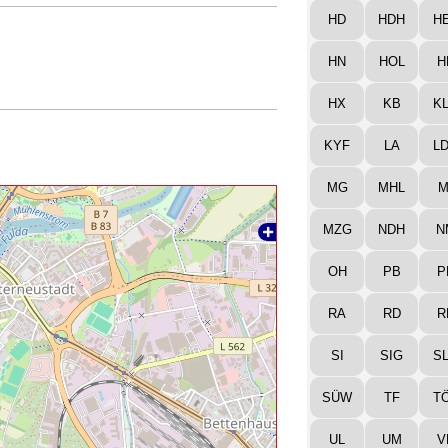
HD
HDH
H
HN
HOL
H
HX
KB
K
KYF
LA
L
MG
MHL
M
MZG
NDH
N
OH
PB
P
RA
RD
R
SI
SIG
S
SÜW
TF
T
UL
UM
V