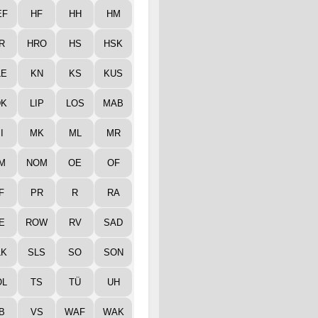
EF
HF
HH
HM
R
HRO
HS
HSK
LE
KN
KS
KUS
DK
LIP
LOS
MAB
I
MK
ML
MR
M
NOM
OE
OF
F
PR
R
RA
E
ROW
RV
SAD
LK
SLS
SO
SON
ÖL
TS
TÜ
UH
B
VS
WAF
WAK