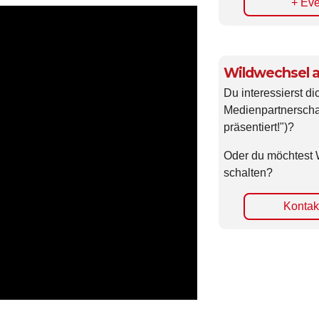
+ Eve
Wildwechsel a
Du interessierst di
Medienpartnerscha
präsentiert!")?
Oder du möchtest 
schalten?
Kontakt