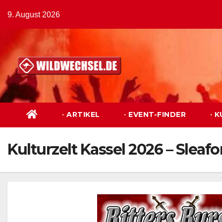
Zum
9. August 2026
Inhalt
springen
· ARTIKEL
· EVENT-FINDER
· 
Kulturzelt Kassel 2026 – Sleafo