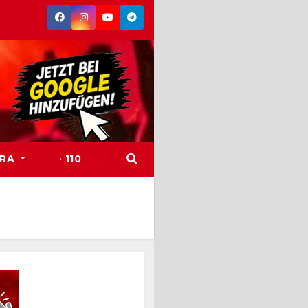
TRA
· 110