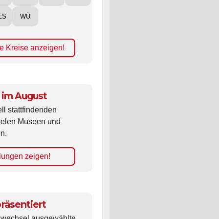
ES
WÜ
e Kreise anzeigen!
 im August
ll stattfindenden
vielen Museen und
n.
lungen zeigen!
räsentiert
ldwechsel ausgewählte