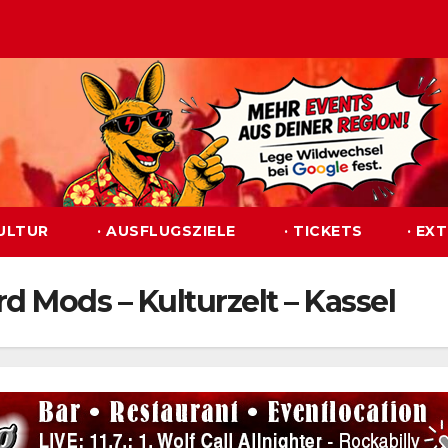
KULTUR
· AUSFLUGSZIELE
· TICKETS
· EX
rd Mods – Kulturzelt – Kassel