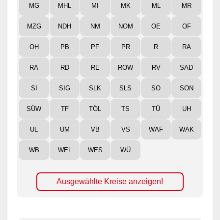
MG
MHL
MI
MK
ML
MR
MZG
NDH
NM
NOM
OE
OF
OH
PB
PF
PR
R
RA
RA
RD
RE
ROW
RV
SAD
SI
SIG
SLK
SLS
SO
SON
SÜW
TF
TÖL
TS
TÜ
UH
UL
UM
VB
VS
WAF
WAK
WB
WEL
WES
WÜ
Ausgewählte Kreise anzeigen!