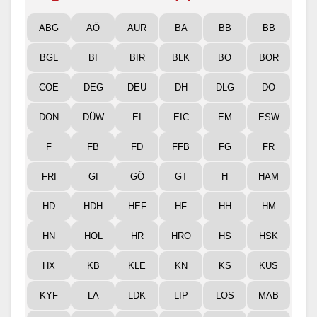
ABG
AÖ
AUR
BA
BB
BB
BGL
BI
BIR
BLK
BO
BOR
COE
DEG
DEU
DH
DLG
DO
DON
DÜW
EI
EIC
EM
ESW
F
FB
FD
FFB
FG
FR
FRI
GI
GÖ
GT
H
HAM
HD
HDH
HEF
HF
HH
HM
HN
HOL
HR
HRO
HS
HSK
HX
KB
KLE
KN
KS
KUS
KYF
LA
LDK
LIP
LOS
MAB