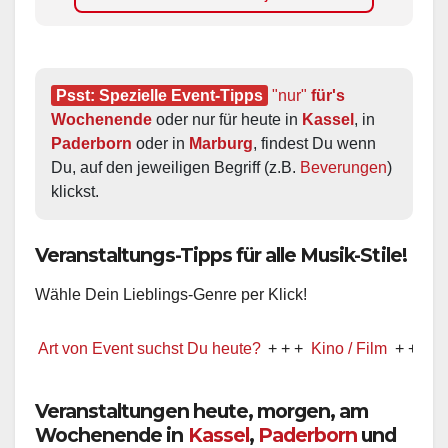
Psst: Spezielle Event-Tipps
"nur"
 für's 
Wochenende
 oder nur für heute in 
Kassel
, in 
Paderborn
 oder in 
Marburg
, findest Du wenn 
Du, auf den jeweiligen Begriff (z.B. 
Beverungen
) 
klickst.
Veranstaltungs-Tipps für alle Musik-Stile!
Wähle Dein Lieblings-Genre per Klick!
t von Event suchst Du heute?
+ + +
Kino / Film
+ + +
Ww präse
Veranstaltungen heute, morgen, am
Wochenende in
Kassel
,
Paderborn
und