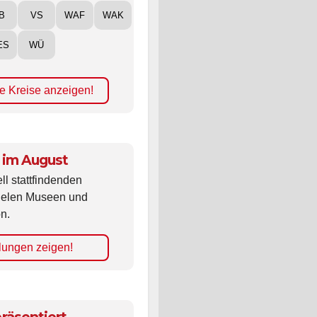
B
VS
WAF
WAK
ES
WÜ
e Kreise anzeigen!
 im August
ll stattfindenden
vielen Museen und
n.
lungen zeigen!