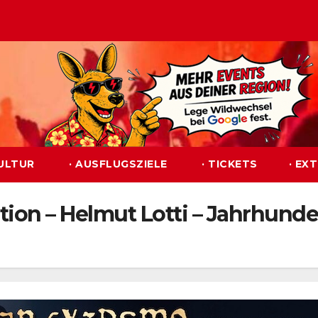
KULTUR
· AUSFLUGSZIELE
· TICKETS
· EX
ition – Helmut Lotti – Jahrhunde