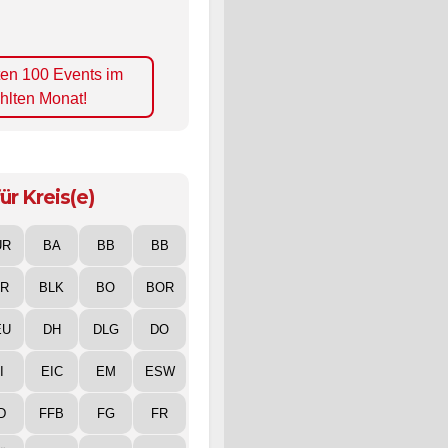
ten 100 Events im
hlten Monat!
ür Kreis(e)
UR
BA
BB
BB
IR
BLK
BO
BOR
EU
DH
DLG
DO
I
EIC
EM
ESW
D
FFB
FG
FR