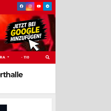
TRA
· 110
rthalle