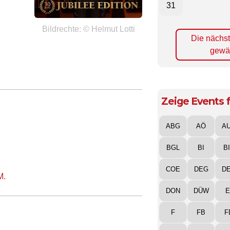
31
Bildrechte: © Helmut Lotti
Die nächs
gewä
Zeige Events f
ABG
AÖ
A
BGL
BI
B
COE
DEG
D
M.
DON
DÜW
E
F
FB
F