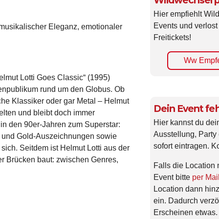
Wildwechsel p
Hier empfiehlt Wi
Events und verlost
musikalischer Eleganz, emotionaler
Freitickets!
Ww Empfe
lmut Lotti Goes Classic“ (1995)
nenpublikum rund um den Globus. Ob
che Klassiker oder gar Metal – Helmut
Dein Event feh
lten und bleibt doch immer
Hier kannst du dei
in den 90er-Jahren zum Superstar:
Ausstellung, Party 
in- und Gold-Auszeichnungen sowie
sofort eintragen. K
sich. Seitdem ist Helmut Lotti aus der
er Brücken baut: zwischen Genres,
Falls die Location 
Event bitte
per Mai
Location dann hin
ein. Dadurch verzö
Erscheinen etwas.