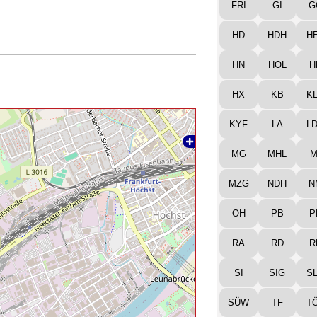
FRI
GI
G
HD
HDH
H
HN
HOL
H
HX
KB
K
KYF
LA
L
MG
MHL
M
MZG
NDH
N
OH
PB
P
RA
RD
R
SI
SIG
S
SÜW
TF
T