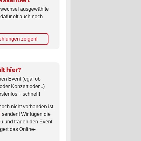
räsentiert
ldwechsel ausgewählte
 dafür oft auch noch
hlungen zeigen!
lt hier?
nen Event (egal ob
oder Konzert oder...)
ostenlos + schnell!
noch nicht vorhanden ist,
l
senden! Wir fügen die
zu und tragen den Event
gert das Online-