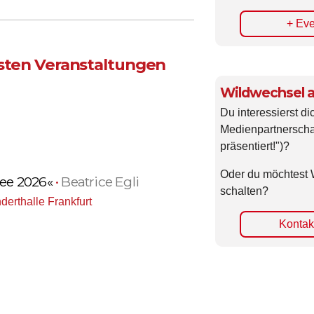
+ Eve
hsten Veranstaltungen
Wildwechsel a
Du interessierst di
Medienpartnerscha
präsentiert!")?
Oder du möchtest 
nee 2026«
•
Beatrice Egli
schalten?
derthalle Frankfurt
Kontakt