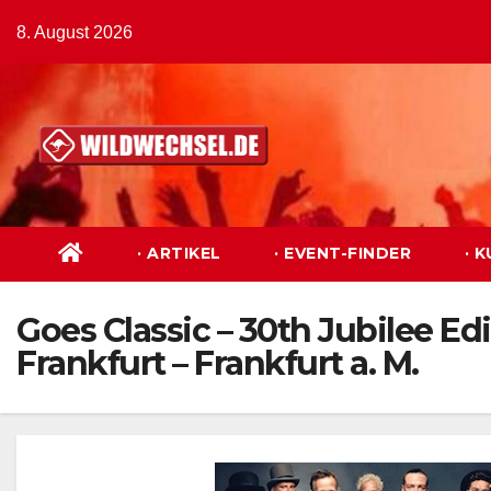
Zum
8. August 2026
Inhalt
springen
· ARTIKEL
· EVENT-FINDER
· 
Goes Classic – 30th Jubilee Ed
Frankfurt – Frankfurt a. M.