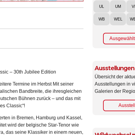
UL
UM
V
WB
WEL
W
Ausgewählt
Ausstellungen
sic – 30th Jubilee Edition
Übersicht der aktue
Ausstellungen in 
itere Termine im Herbst Mit seiner
Galerien der Regio
ischen Bandbreite, die ihresgleichen
deutschen Bühnen zurück – und das mit
Ausstel
es Classic“!
nzerten in Bremen, Hamburg und Kassel,
tet wird der belgische Star-Tenor wie
, das seine Klassiker in einem neuen,