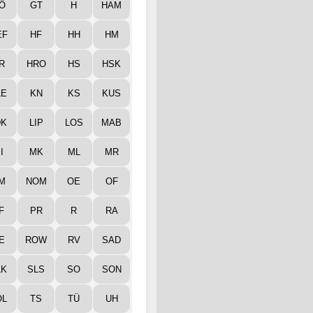
Ö
GT
H
HAM
EF
HF
HH
HM
R
HRO
HS
HSK
LE
KN
KS
KUS
DK
LIP
LOS
MAB
I
MK
ML
MR
M
NOM
OE
OF
F
PR
R
RA
E
ROW
RV
SAD
LK
SLS
SO
SON
ÖL
TS
TÜ
UH