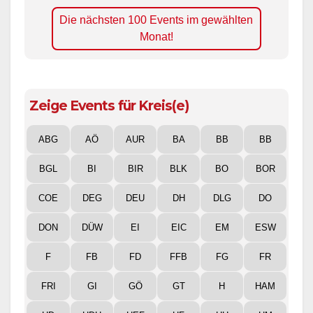
Die nächsten 100 Events im gewählten
Monat!
Zeige Events für Kreis(e)
ABG
AÖ
AUR
BA
BB
BB
BGL
BI
BIR
BLK
BO
BOR
COE
DEG
DEU
DH
DLG
DO
DON
DÜW
EI
EIC
EM
ESW
F
FB
FD
FFB
FG
FR
FRI
GI
GÖ
GT
H
HAM