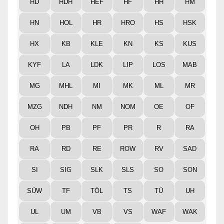
HD
HDH
HEF
HF
HH
HM
HN
HOL
HR
HRO
HS
HSK
HX
KB
KLE
KN
KS
KUS
KYF
LA
LDK
LIP
LOS
MAB
MG
MHL
MI
MK
ML
MR
MZG
NDH
NM
NOM
OE
OF
OH
PB
PF
PR
R
RA
RA
RD
RE
ROW
RV
SAD
SI
SIG
SLK
SLS
SO
SON
SÜW
TF
TÖL
TS
TÜ
UH
UL
UM
VB
VS
WAF
WAK