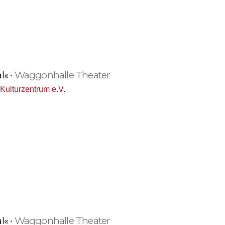
al«
•
Waggonhalle Theater
Kulturzentrum e.V.
al«
•
Waggonhalle Theater