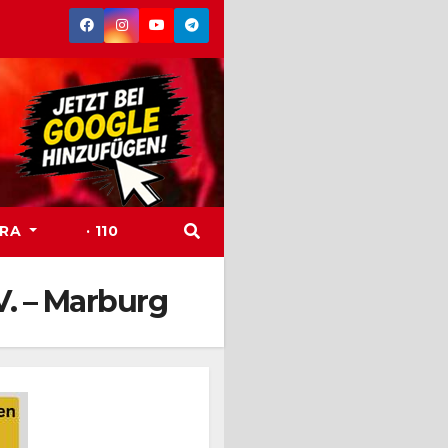
TRA
· 110
. – Marburg