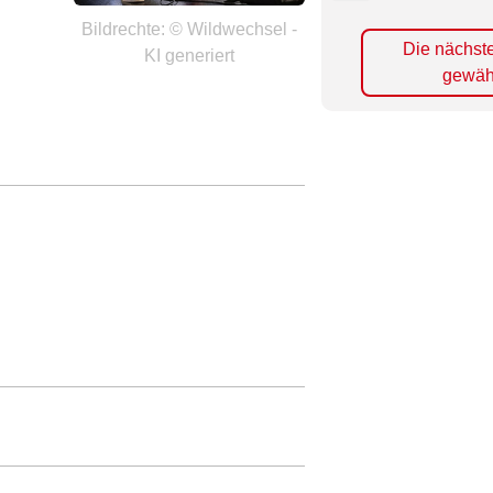
Bildrechte: © Wildwechsel -
Die nächst
KI generiert
gewäh