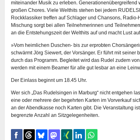
miteinander Musik zu erleben. Generationenübergreifend 
großen Chores. Viele Welthits stehen bei jedem RUDE
Rockklassiker treffen auf Schlager und Chansons, Radio-H
Mischung sorgt bei allen Teilnehmerinnen und Teilnehmern
an die Entstehungszeit der Welthits auf und macht Lust au
»Vom heimlichen Duschen- bis zur erprobten Chorsängerin:
schwärmt Jörg Siewert, der Vorsänger. Er führt mit seiner
durch das Programm. Begleitet wird das Rudel zudem von 
werden mit einem Beamer für alle gut lesbar an eine Leinwa
Der Einlass beginnt um 18.45 Uhr.
Wer sich „Das Rudelsingen in Marburg“ nicht entgehen la
eine oder mehrere der begehrten Karten im Vorverkauf sich
an der Abendkasse noch Karten gibt. Die Veranstaltung ist
begrenzte Anzahl an Sitzgelegenheiten.