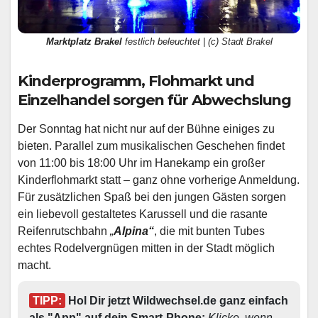
Marktplatz Brakel
festlich beleuchtet | (c) Stadt Brakel
Kinderprogramm, Flohmarkt und
Einzelhandel sorgen für Abwechslung
Der Sonntag hat nicht nur auf der Bühne einiges zu
bieten. Parallel zum musikalischen Geschehen findet
von 11:00 bis 18:00 Uhr im Hanekamp ein großer
Kinderflohmarkt statt – ganz ohne vorherige Anmeldung.
Für zusätzlichen Spaß bei den jungen Gästen sorgen
ein liebevoll gestaltetes Karussell und die rasante
Reifenrutschbahn
„
Alpina“
, die mit bunten Tubes
echtes Rodelvergnügen mitten in der Stadt möglich
macht.
TIPP:
 Hol Dir jetzt Wildwechsel.de ganz einfach 
als "App" auf dein Smart-Phone: 
Klicke, wenn 