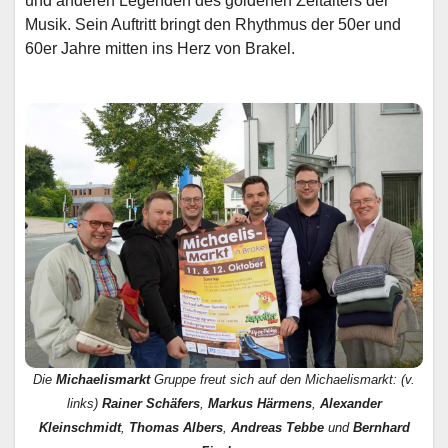
und anderen Legenden des goldenen Zeitalters der
Musik. Sein Auftritt bringt den Rhythmus der 50er und
60er Jahre mitten ins Herz von Brakel.
Die
Michaelismarkt
Gruppe freut sich auf den Michaelismarkt: (v.
links)
Rainer Schäfers
,
Markus Härmens
,
Alexander
Kleinschmidt
,
Thomas Albers
,
Andreas Tebbe
und
Bernhard