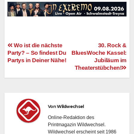
Wo ist die nächste
30. Rock &
Party? – So findest Du
BluesWoche Kassel:
Beitragsnavigation
Partys in Deiner Nähe!
Jubiläum im
Theaterstübchen!
Von
Wildwechsel
Online-Redaktion des
Printmagazin Wildwechsel.
Wildwechsel erscheint seit 1986