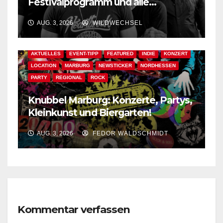
Festivalprogramm und alle
wichtigen Informationen!
AUG. 3, 2026
WILDWECHSEL
AKTUELLES
EVENT-TIPP
FEATURED
INDIE
KONZERT
LOCATION
MARBURG
NEWSTICKER
NORDHESSEN
PARTY
REGIONAL
ROCK
Knubbel Marburg: Konzerte, Partys,
Kleinkunst und Biergarten!
AUG. 3, 2026
FEDOR WALDSCHMIDT
Kommentar verfassen