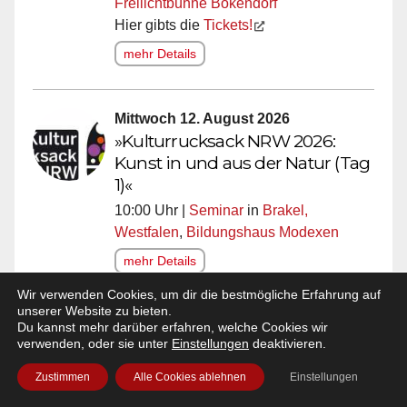
Freilichtbühne Bökendorf
Hier gibts die
Tickets!
mehr Details
Mittwoch 12. August 2026
»Kulturrucksack NRW 2026:
Kunst in und aus der Natur (Tag
1)«
10:00 Uhr |
Seminar
in
Brakel,
Westfalen
,
Bildungshaus Modexen
mehr Details
Wir verwenden Cookies, um dir die bestmögliche Erfahrung auf
unserer Website zu bieten.
Du kannst mehr darüber erfahren, welche Cookies wir
Alle Event-Tipps für Brakel!
verwenden, oder sie unter
Einstellungen
deaktivieren.
Zustimmen
Alle Cookies ablehnen
Einstellungen