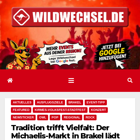
Zum
Inhalt
springen
AKTUELLES
AUSFLUGSZIELE
BRAKEL
EVENT-TIPP
FEATURED
KIRMES-VOLKSFEST-STADTFEST
KONZERT
NEWSTICKER
OWL
POP
REGIONAL
ROCK
Tradition trifft Vielfalt: Der
Michaelis-Markt in Brakel lädt