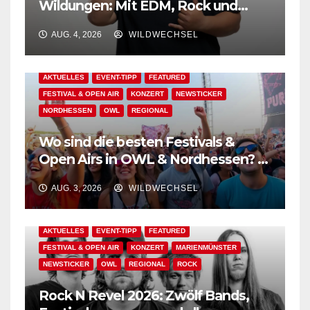
Wildungen: Mit EDM, Rock und
Festivalflair klingt der Sommer aus!
AUG. 4, 2026
WILDWECHSEL
AKTUELLES
EVENT-TIPP
FEATURED
FESTIVAL & OPEN AIR
KONZERT
NEWSTICKER
NORDHESSEN
OWL
REGIONAL
Wo sind die besten Festivals &
Open Airs in OWL & Nordhessen? –
Der Ww-Festival-Planer!
AUG. 3, 2026
WILDWECHSEL
AKTUELLES
EVENT-TIPP
FEATURED
FESTIVAL & OPEN AIR
KONZERT
MARIENMÜNSTER
NEWSTICKER
OWL
REGIONAL
ROCK
Rock N Revel 2026: Zwölf Bands,