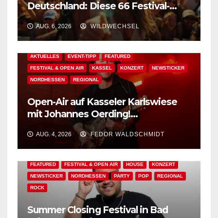
Deutschland: Diese 66 Festival-
Events warten auf Dich!
AUG. 6, 2026
WILDWECHSEL
AKTUELLES
EVENT-TIPP
FEATURED
FESTIVAL & OPEN AIR
KASSEL
KONZERT
NEWSTICKER
NORDHESSEN
REGIONAL
Open-Air auf Kasseler Karlswiese
mit Johannes Oerding!
Zusatzkontingent an Tickets
AUG. 4, 2026
FEDOR WALDSCHMIDT
erhältlich!
AKTUELLES
BAD WILDUNGEN
EDM
EVENT-TIPP
FEATURED
FESTIVAL & OPEN AIR
HOUSE
KONZERT
NEWSTICKER
NORDHESSEN
PARTY
POP
REGIONAL
ROCK
Summer Closing Festival in Bad