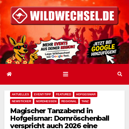
Zum
Inhalt
springen
AKTUELLES
EVENT-TIPP
FEATURED
HOFGEISMAR
NEWSTICKER
NORDHESSEN
REGIONAL
TANZ
Magischer Tanzabend in
Hofgeismar: Dornröschenball
verspricht auch 2026 eine