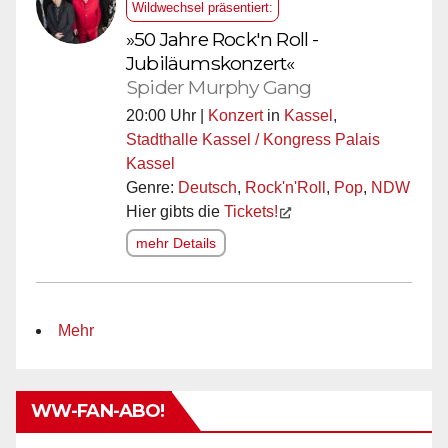
Wildwechsel präsentiert:
»50 Jahre Rock'n Roll -
Jubiläumskonzert«
Spider Murphy Gang
20:00 Uhr |
Konzert
in
Kassel
,
Stadthalle Kassel / Kongress Palais
Kassel
Genre:
Deutsch
,
Rock'n'Roll
,
Pop
,
NDW
Hier gibts die
Tickets!
mehr Details
Mehr
WW-FAN-ABO!