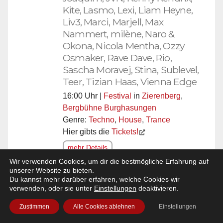
Kite, Lasmo, Lexi, Liam Heyne,
Liv3, Marci, Marjell, Max
Nammert, milène, Naro &
Okona, Nicola Mentha, Ozzy
Osmaker, Rave Dave, Rio,
Sascha Moravej, Stina, Sublevel,
Teer, Tizian Haas, Vienna Edge
16:00 Uhr |
Festival
in
Zierenberg
,
Bergbühne Burghasungen
Genre:
Techno
,
House
,
Trance
Hier gibts die
Tickets!
mehr Details
Wir verwenden Cookies, um dir die bestmögliche Erfahrung auf
unserer Website zu bieten.
Du kannst mehr darüber erfahren, welche Cookies wir
Freitag 07. August 2026
verwenden, oder sie unter
Einstellungen
deaktivieren.
»Live in Bad Driburg«
DJ Marcus & Markus
Zustimmen
Alle Cookies ablehnen
Einstellungen
17:00 Uhr |
Open-Air
in
Bad Driburg
,