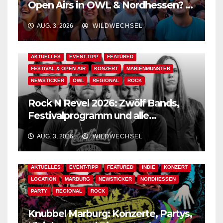
Open Airs in OWL & Nordhessen? –
Der Ww-Festival-Planer!
AUG. 3, 2026
WILDWECHSEL
AKTUELLES
EVENT-TIPP
FEATURED
FESTIVAL & OPEN AIR
KONZERT
MARIENMÜNSTER
NEWSTICKER
OWL
REGIONAL
ROCK
Rock N Revel 2026: Zwölf Bands,
Festivalprogramm und alle
wichtigen Informationen!
AUG. 3, 2026
WILDWECHSEL
AKTUELLES
EVENT-TIPP
FEATURED
INDIE
KONZERT
LOCATION
MARBURG
NEWSTICKER
NORDHESSEN
PARTY
REGIONAL
ROCK
Knubbel Marburg: Konzerte, Partys,