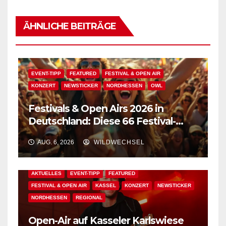
ÄHNLICHE BEITRÄGE
EVENT-TIPP
FEATURED
FESTIVAL & OPEN AIR
KONZERT
NEWSTICKER
NORDHESSEN
OWL
Festivals & Open Airs 2026 in
Deutschland: Diese 66 Festival-
Events warten auf Dich!
AUG. 6, 2026
WILDWECHSEL
AKTUELLES
EVENT-TIPP
FEATURED
FESTIVAL & OPEN AIR
KASSEL
KONZERT
NEWSTICKER
NORDHESSEN
REGIONAL
Open-Air auf Kasseler Karlswiese