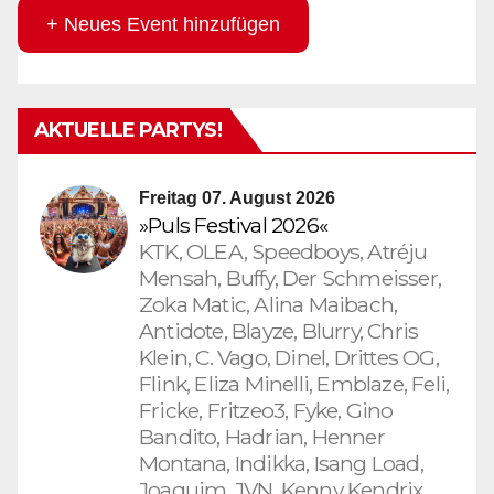
+ Neues Event hinzufügen
AKTUELLE PARTYS!
Freitag 07. August 2026
»Puls Festival 2026«
KTK, OLEA, Speedboys, Atréju
Mensah, Buffy, Der Schmeisser,
Zoka Matic, Alina Maibach,
Antidote, Blayze, Blurry, Chris
Klein, C. Vago, Dinel, Drittes OG,
Flink, Eliza Minelli, Emblaze, Feli,
Fricke, Fritzeo3, Fyke, Gino
Bandito, Hadrian, Henner
Montana, Indikka, Isang Load,
Joaquim, JVN, Kenny Kendrix,