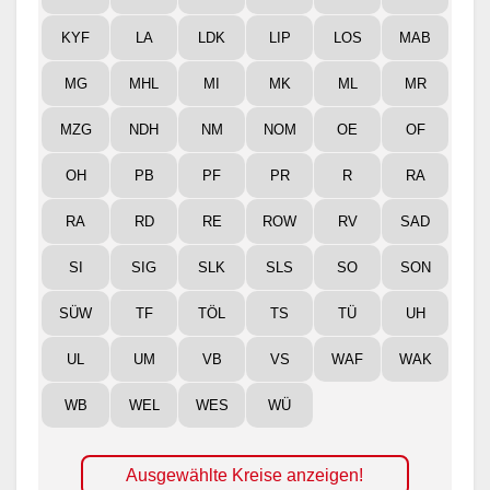
KYF
LA
LDK
LIP
LOS
MAB
MG
MHL
MI
MK
ML
MR
MZG
NDH
NM
NOM
OE
OF
OH
PB
PF
PR
R
RA
RA
RD
RE
ROW
RV
SAD
SI
SIG
SLK
SLS
SO
SON
SÜW
TF
TÖL
TS
TÜ
UH
UL
UM
VB
VS
WAF
WAK
WB
WEL
WES
WÜ
Ausgewählte Kreise anzeigen!