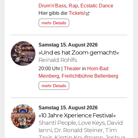
Drum'n'Bass
,
Rap
,
Ecstatic Dance
Hier gibts die
Tickets!
mehr Details
Samstag 15. August 2026
»Und es hat Zoom gemacht!«
Reinald Rohlfs
20:00 Uhr |
Theater
in
Horn-Bad
Meinberg
,
Freilichtbühne Bellenberg
mehr Details
Samstag 15. August 2026
»10 Jahre Xperience Festival«
Shanti People, Love Keys, David
Ianni, Dr. Ronald Steiner, Tim
Taxis, Kirstin Knufmann, Joshua