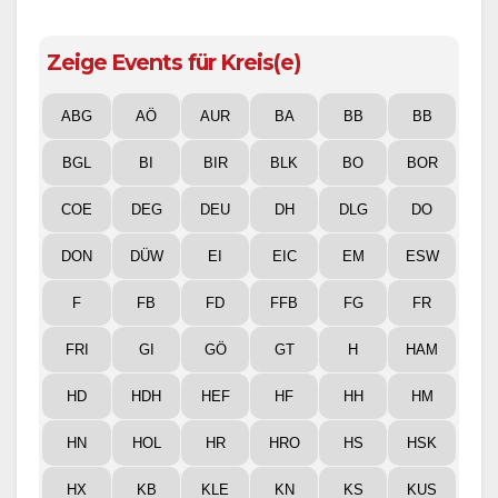
Zeige Events für Kreis(e)
ABG
AÖ
AUR
BA
BB
BB
BGL
BI
BIR
BLK
BO
BOR
COE
DEG
DEU
DH
DLG
DO
DON
DÜW
EI
EIC
EM
ESW
F
FB
FD
FFB
FG
FR
FRI
GI
GÖ
GT
H
HAM
HD
HDH
HEF
HF
HH
HM
HN
HOL
HR
HRO
HS
HSK
HX
KB
KLE
KN
KS
KUS