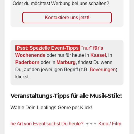
Oder du möchtest Werbung bei uns schalten?
Kontaktiere uns jetzt!
Psst: Spezielle Event-Tipps
"nur"
 für's 
Wochenende
 oder nur für heute in 
Kassel
, in 
Paderborn
 oder in 
Marburg
, findest Du wenn 
Du, auf den jeweiligen Begriff (z.B. 
Beverungen
) 
klickst.
Veranstaltungs-Tipps für alle Musik-Stile!
Wähle Dein Lieblings-Genre per Klick!
 Art von Event suchst Du heute?
+ + +
Kino / Film
+ + +
Ww prä