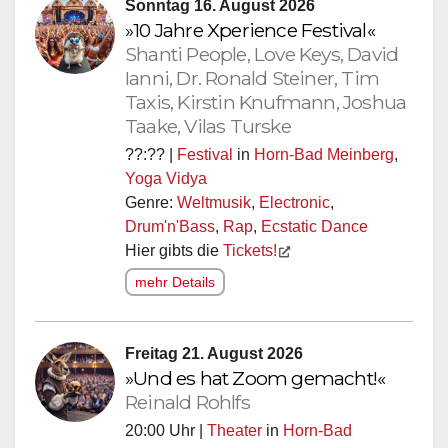
Sonntag 16. August 2026
»10 Jahre Xperience Festival«
Shanti People, Love Keys, David
Ianni, Dr. Ronald Steiner, Tim
Taxis, Kirstin Knufmann, Joshua
Taake, Vilas Turske
??:?? |
Festival
in
Horn-Bad Meinberg
,
Yoga Vidya
Genre:
Weltmusik
,
Electronic
,
Drum'n'Bass
,
Rap
,
Ecstatic Dance
Hier gibts die
Tickets!
mehr Details
Freitag 21. August 2026
»Und es hat Zoom gemacht!«
Reinald Rohlfs
20:00 Uhr |
Theater
in
Horn-Bad