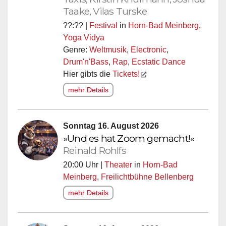
Taake, Vilas Turske
??:?? |
Festival
in
Horn-Bad Meinberg
,
Yoga Vidya
Genre:
Weltmusik
,
Electronic
,
Drum'n'Bass
,
Rap
,
Ecstatic Dance
Hier gibts die
Tickets!
mehr Details
Sonntag 16. August 2026
»Und es hat Zoom gemacht!«
Reinald Rohlfs
20:00 Uhr |
Theater
in
Horn-Bad
Meinberg
,
Freilichtbühne Bellenberg
mehr Details