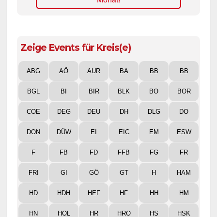
Zeige Events für Kreis(e)
ABG
AÖ
AUR
BA
BB
BB
BGL
BI
BIR
BLK
BO
BOR
COE
DEG
DEU
DH
DLG
DO
DON
DÜW
EI
EIC
EM
ESW
F
FB
FD
FFB
FG
FR
FRI
GI
GÖ
GT
H
HAM
HD
HDH
HEF
HF
HH
HM
HN
HOL
HR
HRO
HS
HSK