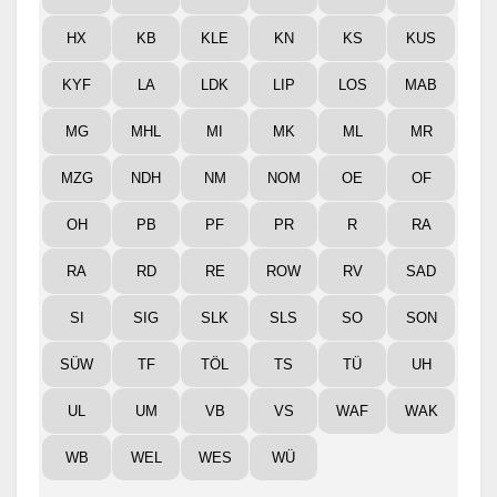
HX
KB
KLE
KN
KS
KUS
KYF
LA
LDK
LIP
LOS
MAB
MG
MHL
MI
MK
ML
MR
MZG
NDH
NM
NOM
OE
OF
OH
PB
PF
PR
R
RA
RA
RD
RE
ROW
RV
SAD
SI
SIG
SLK
SLS
SO
SON
SÜW
TF
TÖL
TS
TÜ
UH
UL
UM
VB
VS
WAF
WAK
WB
WEL
WES
WÜ