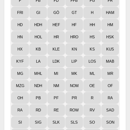
F
FB
FD
FFB
FG
FR
FRI
GI
GÖ
GT
H
HAM
HD
HDH
HEF
HF
HH
HM
HN
HOL
HR
HRO
HS
HSK
HX
KB
KLE
KN
KS
KUS
KYF
LA
LDK
LIP
LOS
MAB
MG
MHL
MI
MK
ML
MR
MZG
NDH
NM
NOM
OE
OF
OH
PB
PF
PR
R
RA
RA
RD
RE
ROW
RV
SAD
SI
SIG
SLK
SLS
SO
SON