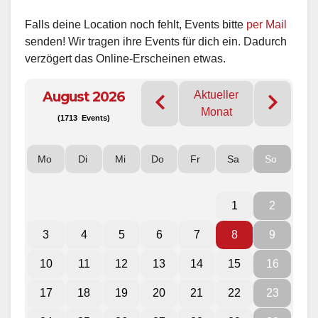
Falls deine Location noch fehlt, Events bitte
per Mail
senden! Wir tragen ihre Events für dich ein. Dadurch
verzögert das Online-Erscheinen etwas.
August 2026
Aktueller
Monat
(1713 Events)
Mo
Di
Mi
Do
Fr
Sa
So
1
2
3
4
5
6
7
8
9
10
11
12
13
14
15
16
17
18
19
20
21
22
23