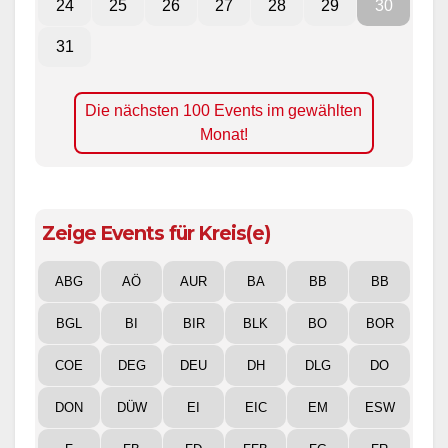
24
25
26
27
28
29
30
31
Die nächsten 100 Events im gewählten
Monat!
Zeige Events für Kreis(e)
ABG
AÖ
AUR
BA
BB
BB
BGL
BI
BIR
BLK
BO
BOR
COE
DEG
DEU
DH
DLG
DO
DON
DÜW
EI
EIC
EM
ESW