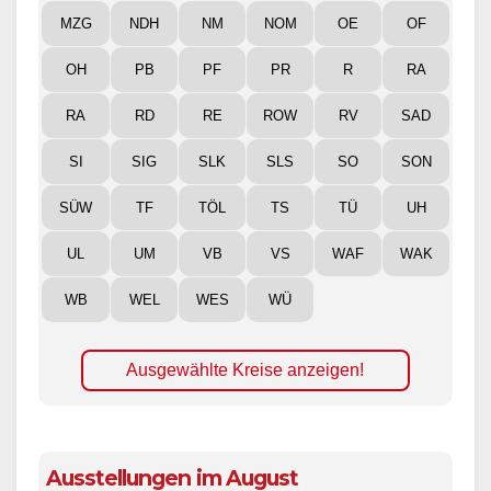
MZG
NDH
NM
NOM
OE
OF
OH
PB
PF
PR
R
RA
RA
RD
RE
ROW
RV
SAD
SI
SIG
SLK
SLS
SO
SON
SÜW
TF
TÖL
TS
TÜ
UH
UL
UM
VB
VS
WAF
WAK
WB
WEL
WES
WÜ
Ausgewählte Kreise anzeigen!
Ausstellungen im August