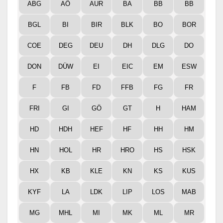
ABG
AÖ
AUR
BA
BB
BB
BGL
BI
BIR
BLK
BO
BOR
COE
DEG
DEU
DH
DLG
DO
DON
DÜW
EI
EIC
EM
ESW
F
FB
FD
FFB
FG
FR
FRI
GI
GÖ
GT
H
HAM
HD
HDH
HEF
HF
HH
HM
HN
HOL
HR
HRO
HS
HSK
HX
KB
KLE
KN
KS
KUS
KYF
LA
LDK
LIP
LOS
MAB
MG
MHL
MI
MK
ML
MR