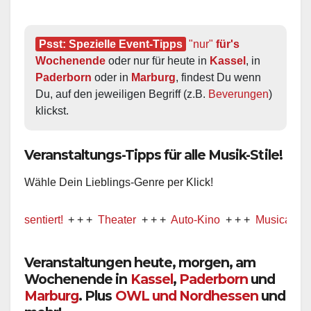
Psst: Spezielle Event-Tipps
"nur"
 für's 
Wochenende
 oder nur für heute in 
Kassel
, in 
Paderborn
 oder in 
Marburg
, findest Du wenn 
Du, auf den jeweiligen Begriff (z.B. 
Beverungen
) 
klickst.
Veranstaltungs-Tipps für alle Musik-Stile!
Wähle Dein Lieblings-Genre per Klick!
entiert!
+ + +
Theater
+ + +
Auto-Kino
+ + +
Musical
+ + +
Veranstaltungen heute, morgen, am
Wochenende in
Kassel
,
Paderborn
und
Marburg
. Plus
OWL und Nordhessen
und