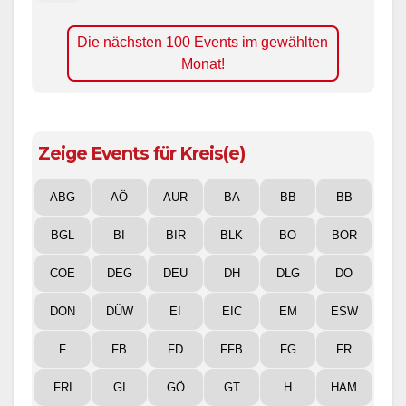
Die nächsten 100 Events im gewählten
Monat!
Zeige Events für Kreis(e)
ABG
AÖ
AUR
BA
BB
BB
BGL
BI
BIR
BLK
BO
BOR
COE
DEG
DEU
DH
DLG
DO
DON
DÜW
EI
EIC
EM
ESW
F
FB
FD
FFB
FG
FR
FRI
GI
GÖ
GT
H
HAM