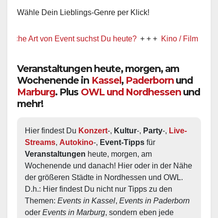
Wähle Dein Lieblings-Genre per Klick!
Art von Event suchst Du heute?
+ + +
Kino / Film
+ + +
Ww prä
Veranstaltungen heute, morgen, am
Wochenende in
Kassel
,
Paderborn
und
Marburg
. Plus
OWL und Nordhessen
und
mehr!
Hier findest Du 
Konzert
-, 
Kultur
-, 
Party
-, 
Live-
Streams
, 
Autokino
-, 
Event-Tipps
 für 
Veranstaltungen
 heute, morgen, am 
Wochenende und danach! Hier oder in der Nähe 
der größeren Städte in Nordhessen und OWL.  
D.h.: Hier findest Du nicht nur Tipps zu den 
Themen: 
Events in Kassel
, 
Events in Paderborn
oder 
Events in Marburg
, sondern eben jede 