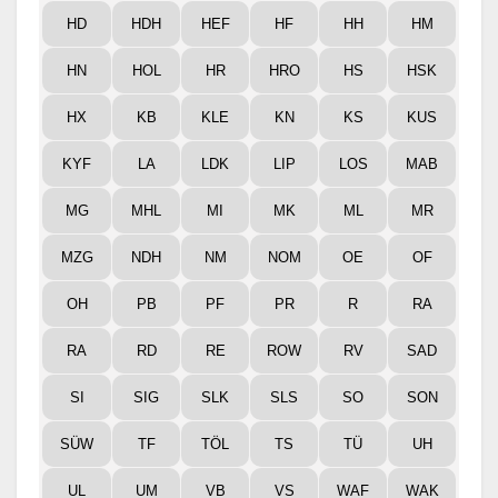
HD
HDH
HEF
HF
HH
HM
HN
HOL
HR
HRO
HS
HSK
HX
KB
KLE
KN
KS
KUS
KYF
LA
LDK
LIP
LOS
MAB
MG
MHL
MI
MK
ML
MR
MZG
NDH
NM
NOM
OE
OF
OH
PB
PF
PR
R
RA
RA
RD
RE
ROW
RV
SAD
SI
SIG
SLK
SLS
SO
SON
SÜW
TF
TÖL
TS
TÜ
UH
UL
UM
VB
VS
WAF
WAK