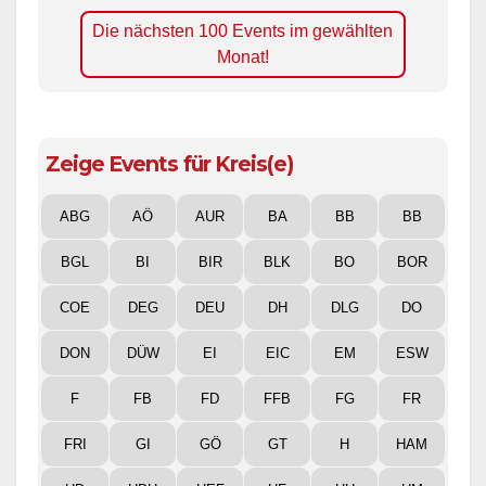
Die nächsten 100 Events im gewählten
Monat!
Zeige Events für Kreis(e)
ABG
AÖ
AUR
BA
BB
BB
BGL
BI
BIR
BLK
BO
BOR
COE
DEG
DEU
DH
DLG
DO
DON
DÜW
EI
EIC
EM
ESW
F
FB
FD
FFB
FG
FR
FRI
GI
GÖ
GT
H
HAM