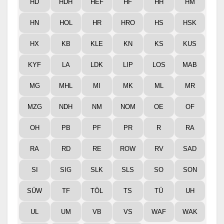
HD
HDH
HEF
HF
HH
HM
HN
HOL
HR
HRO
HS
HSK
HX
KB
KLE
KN
KS
KUS
KYF
LA
LDK
LIP
LOS
MAB
MG
MHL
MI
MK
ML
MR
MZG
NDH
NM
NOM
OE
OF
OH
PB
PF
PR
R
RA
RA
RD
RE
ROW
RV
SAD
SI
SIG
SLK
SLS
SO
SON
SÜW
TF
TÖL
TS
TÜ
UH
UL
UM
VB
VS
WAF
WAK