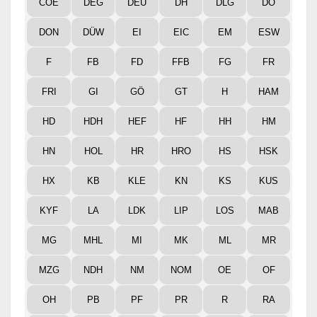
COE
DEG
DEU
DH
DLG
DO
DON
DÜW
EI
EIC
EM
ESW
F
FB
FD
FFB
FG
FR
FRI
GI
GÖ
GT
H
HAM
HD
HDH
HEF
HF
HH
HM
HN
HOL
HR
HRO
HS
HSK
HX
KB
KLE
KN
KS
KUS
KYF
LA
LDK
LIP
LOS
MAB
MG
MHL
MI
MK
ML
MR
MZG
NDH
NM
NOM
OE
OF
OH
PB
PF
PR
R
RA