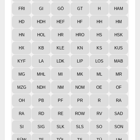
FRI
GI
GÖ
GT
H
HAM
HD
HDH
HEF
HF
HH
HM
HN
HOL
HR
HRO
HS
HSK
HX
KB
KLE
KN
KS
KUS
KYF
LA
LDK
LIP
LOS
MAB
MG
MHL
MI
MK
ML
MR
MZG
NDH
NM
NOM
OE
OF
OH
PB
PF
PR
R
RA
RA
RD
RE
ROW
RV
SAD
SI
SIG
SLK
SLS
SO
SON
SÜW
TF
TÖL
TS
TÜ
UH