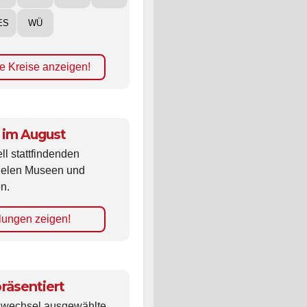
ES
WÜ
e Kreise anzeigen!
 im August
ll stattfindenden
vielen Museen und
n.
lungen zeigen!
räsentiert
ldwechsel ausgewählte