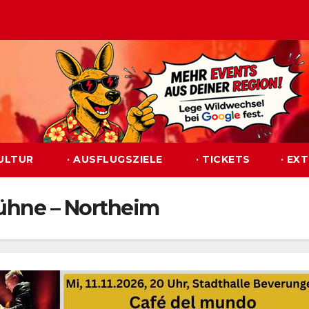
KULTUR
· AUSFLUGSZIELE
· TICKETS
· EX
ühne – Northeim