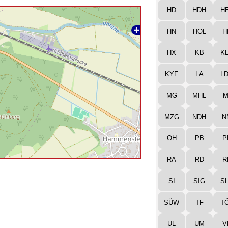
HD
HDH
H
HN
HOL
H
HX
KB
K
KYF
LA
L
MG
MHL
M
MZG
NDH
N
OH
PB
P
RA
RD
R
SI
SIG
S
SÜW
TF
T
UL
UM
V