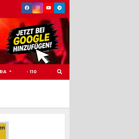
TRA
· 110