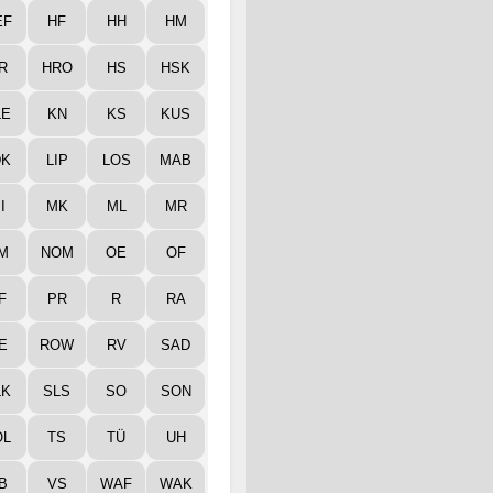
EF
HF
HH
HM
R
HRO
HS
HSK
LE
KN
KS
KUS
DK
LIP
LOS
MAB
I
MK
ML
MR
M
NOM
OE
OF
F
PR
R
RA
E
ROW
RV
SAD
LK
SLS
SO
SON
ÖL
TS
TÜ
UH
B
VS
WAF
WAK