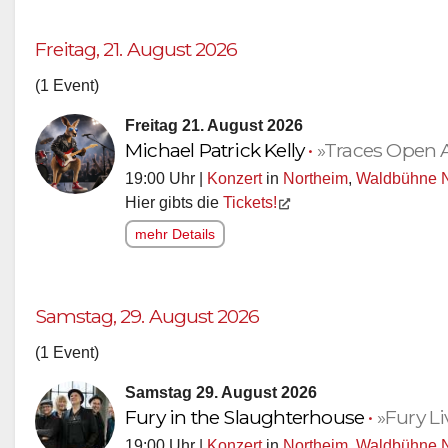
Freitag, 21. August 2026
(1 Event)
Freitag 21. August 2026
Michael Patrick Kelly
•
»Traces Open A
19:00 Uhr |
Konzert
in
Northeim
,
Waldbühne N
Hier gibts die
Tickets!
mehr Details
Samstag, 29. August 2026
(1 Event)
Samstag 29. August 2026
Fury in the Slaughterhouse
•
»Fury Li
19:00 Uhr |
Konzert
in
Northeim
,
Waldbühne N