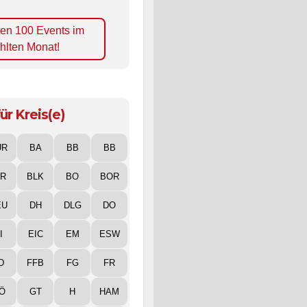
ten 100 Events im
hlten Monat!
ür Kreis(e)
UR
BA
BB
BB
IR
BLK
BO
BOR
EU
DH
DLG
DO
I
EIC
EM
ESW
D
FFB
FG
FR
Ö
GT
H
HAM