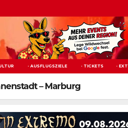
KULTUR
· AUSFLUGSZIELE
· TICKETS
· EX
nnenstadt – Marburg