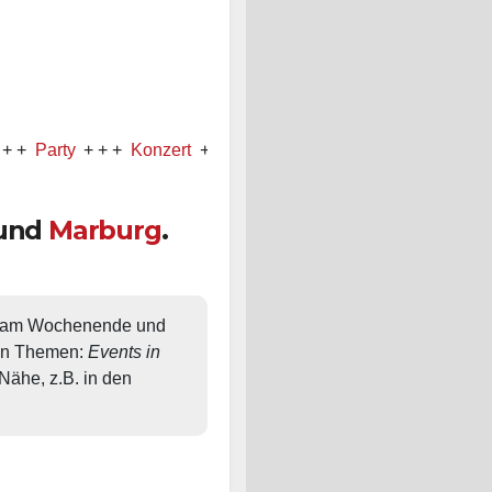
ty
+ + +
Konzert
+ + +
Comedy
und
Marburg
.
, am Wochenende und 
en Themen: 
Events in 
ähe, z.B. in den 