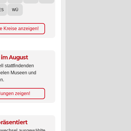
ES
WÜ
e Kreise anzeigen!
 im August
ll stattfindenden
vielen Museen und
n.
lungen zeigen!
räsentiert
ldwechsel ausgewählte