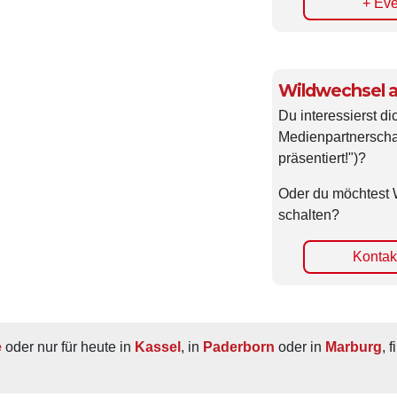
+ Eve
Wildwechsel a
Du interessierst di
Medienpartnerscha
präsentiert!")?
Oder du möchtest 
schalten?
Kontakt
e
 oder nur für heute in 
Kassel
, in 
Paderborn
 oder in 
Marburg
, 