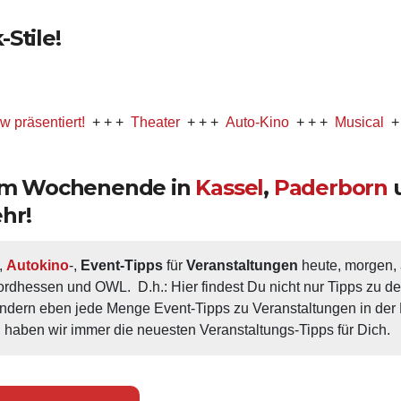
Stile!
iert!
+ + +
Theater
+ + +
Auto-Kino
+ + +
Musical
+ + +
Par
 am Wochenende in
Kassel
,
Paderborn
hr!
, 
Autokino
-, 
Event-Tipps
 für 
Veranstaltungen
 heute, morgen
ordhessen und OWL.  D.h.: Hier findest Du nicht nur Tipps zu d
ondern eben jede Menge Event-Tipps zu Veranstaltungen in der N
 haben wir immer die neuesten Veranstaltungs-Tipps für Dich.