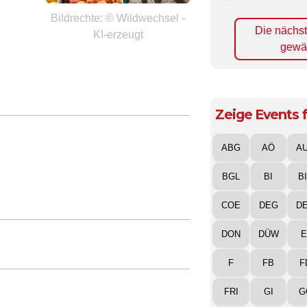
Bildrechte: © Wildwechsel -
Die nächs
KI-erzeugt
gewä
Zeige Events f
ABG
AÖ
A
BGL
BI
B
COE
DEG
D
DON
DÜW
E
F
FB
F
FRI
GI
G