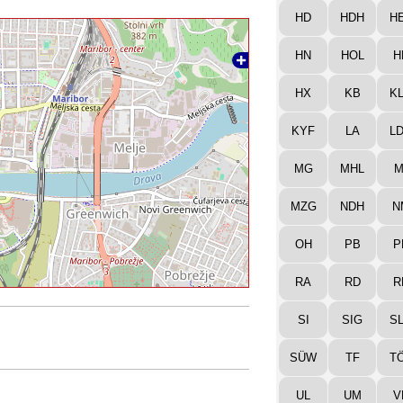
HD
HDH
H
HN
HOL
H
HX
KB
K
KYF
LA
L
MG
MHL
M
MZG
NDH
N
OH
PB
P
RA
RD
R
SI
SIG
S
SÜW
TF
T
UL
UM
V