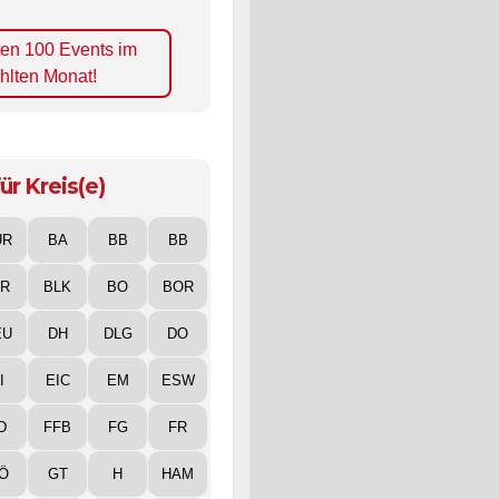
ten 100 Events im
hlten Monat!
ür Kreis(e)
UR
BA
BB
BB
IR
BLK
BO
BOR
EU
DH
DLG
DO
I
EIC
EM
ESW
D
FFB
FG
FR
Ö
GT
H
HAM