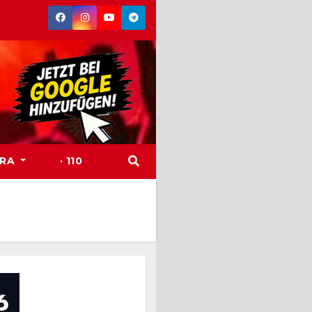
TRA
· 110