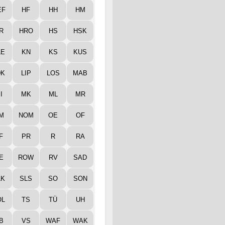
EF
HF
HH
HM
R
HRO
HS
HSK
LE
KN
KS
KUS
DK
LIP
LOS
MAB
I
MK
ML
MR
M
NOM
OE
OF
F
PR
R
RA
E
ROW
RV
SAD
LK
SLS
SO
SON
ÖL
TS
TÜ
UH
B
VS
WAF
WAK