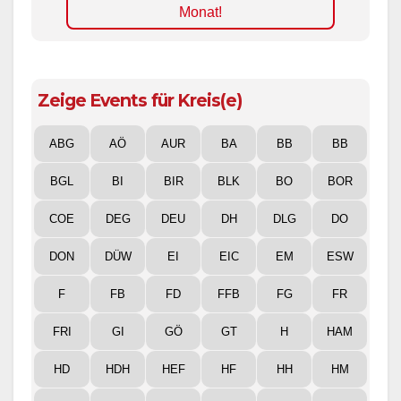
Monat!
Zeige Events für Kreis(e)
ABG
AÖ
AUR
BA
BB
BB
BGL
BI
BIR
BLK
BO
BOR
COE
DEG
DEU
DH
DLG
DO
DON
DÜW
EI
EIC
EM
ESW
F
FB
FD
FFB
FG
FR
FRI
GI
GÖ
GT
H
HAM
HD
HDH
HEF
HF
HH
HM