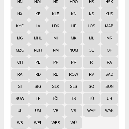
HN
HOL
HR
HRO
HS
HSK
HX
KB
KLE
KN
KS
KUS
KYF
LA
LDK
LIP
LOS
MAB
MG
MHL
MI
MK
ML
MR
MZG
NDH
NM
NOM
OE
OF
OH
PB
PF
PR
R
RA
RA
RD
RE
ROW
RV
SAD
SI
SIG
SLK
SLS
SO
SON
SÜW
TF
TÖL
TS
TÜ
UH
UL
UM
VB
VS
WAF
WAK
WB
WEL
WES
WÜ