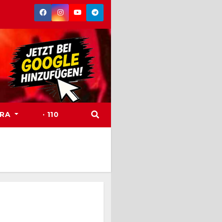
TRA
· 110