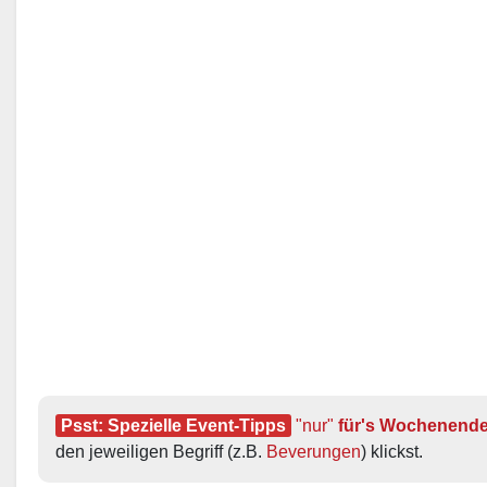
Psst: Spezielle Event-Tipps
"nur"
 für's Wochenend
den jeweiligen Begriff (z.B. 
Beverungen
) klickst.