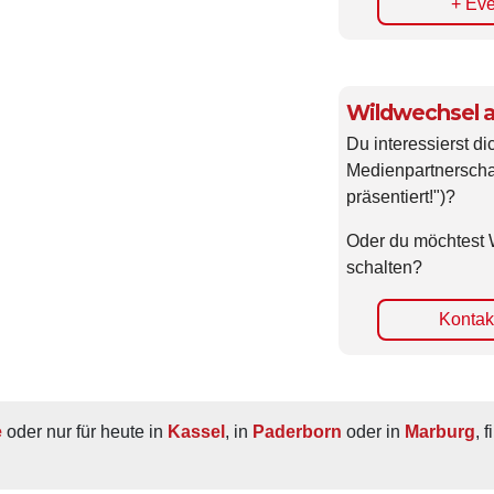
+ Eve
Wildwechsel a
Du interessierst di
Medienpartnerscha
präsentiert!")?
Oder du möchtest 
schalten?
Kontakt
e
 oder nur für heute in 
Kassel
, in 
Paderborn
 oder in 
Marburg
, 