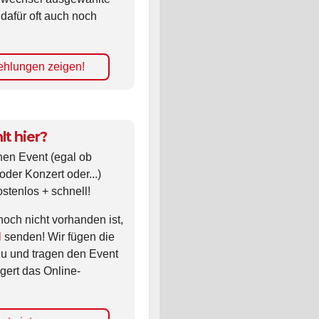
 dafür oft auch noch
hlungen zeigen!
lt hier?
nen Event (egal ob
oder Konzert oder...)
ostenlos + schnell!
noch nicht vorhanden ist,
l
senden! Wir fügen die
zu und tragen den Event
gert das Online-