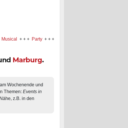
l
+ + +
Party
+ + +
Konzert
und
Marburg
.
, am Wochenende und 
en Themen: 
Events in 
ähe, z.B. in den 