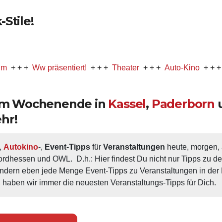
Stile!
Ww präsentiert!
+ + +
Theater
+ + +
Auto-Kino
+ + +
Musica
 am Wochenende in
Kassel
,
Paderborn
hr!
, 
Autokino
-, 
Event-Tipps
 für 
Veranstaltungen
 heute, morgen
ordhessen und OWL.  D.h.: Hier findest Du nicht nur Tipps zu d
ondern eben jede Menge Event-Tipps zu Veranstaltungen in der N
 haben wir immer die neuesten Veranstaltungs-Tipps für Dich.