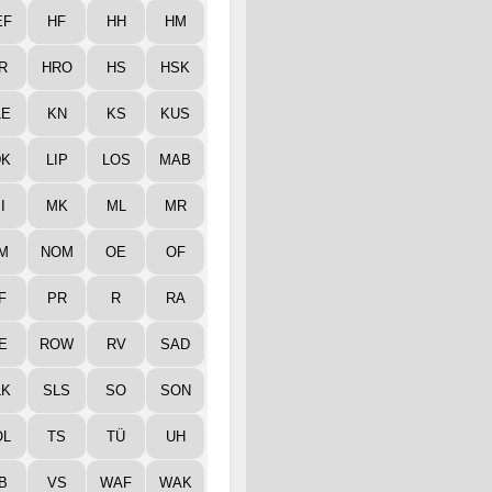
EF
HF
HH
HM
R
HRO
HS
HSK
LE
KN
KS
KUS
DK
LIP
LOS
MAB
I
MK
ML
MR
M
NOM
OE
OF
F
PR
R
RA
E
ROW
RV
SAD
LK
SLS
SO
SON
ÖL
TS
TÜ
UH
B
VS
WAF
WAK