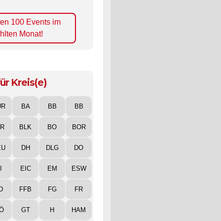
ten 100 Events im
hlten Monat!
ür Kreis(e)
UR
BA
BB
BB
IR
BLK
BO
BOR
EU
DH
DLG
DO
I
EIC
EM
ESW
D
FFB
FG
FR
Ö
GT
H
HAM