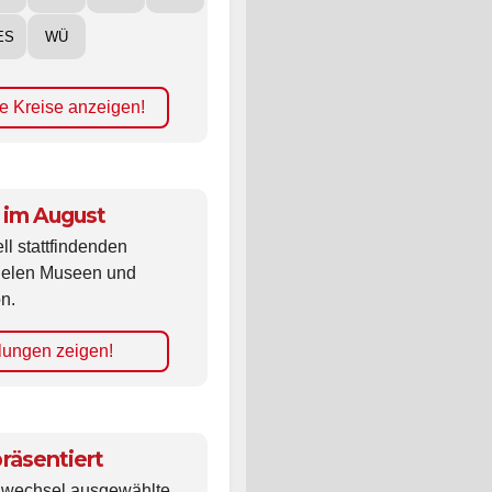
ES
WÜ
e Kreise anzeigen!
 im August
ll stattfindenden
vielen Museen und
n.
lungen zeigen!
räsentiert
ldwechsel ausgewählte