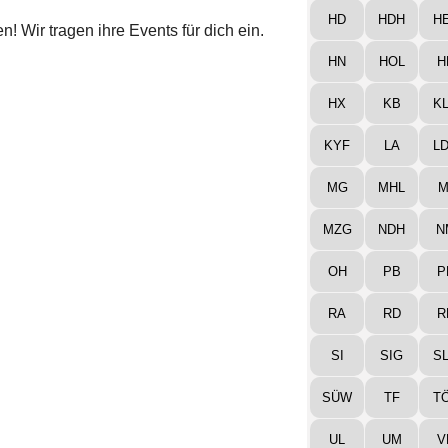
HD
HDH
H
! Wir tragen ihre Events für dich ein.
HN
HOL
H
HX
KB
K
KYF
LA
L
MG
MHL
M
MZG
NDH
N
OH
PB
P
RA
RD
R
SI
SIG
S
SÜW
TF
T
UL
UM
V