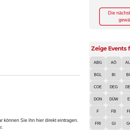
Die nächs
gewä
Zeige Events f
ABG
AÖ
A
BGL
BI
B
COE
DEG
D
DON
DÜW
E
F
FB
F
 können Sie ihn hier direkt eintragen.
FRI
GI
G
r.