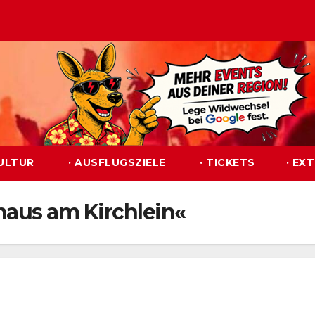
KULTUR
· AUSFLUGSZIELE
· TICKETS
· EX
haus am Kirchlein«