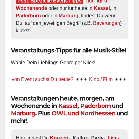
Psst: Spezielle Event-Tipps
"nur"
 für's 
Wochenende
 oder nur für heute in 
Kassel
, in 
Paderborn
 oder in 
Marburg
, findest Du wenn 
Du, auf den jeweiligen Begriff (z.B. 
Beverungen
) 
klickst.
Veranstaltungs-Tipps für alle Musik-Stile!
Wähle Dein Lieblings-Genre per Klick!
 von Event suchst Du heute?
+ + +
Kino / Film
+ + +
Ww präsen
Veranstaltungen heute, morgen, am
Wochenende in
Kassel
,
Paderborn
und
Marburg
. Plus
OWL und Nordhessen
und
mehr!
Hier findest Du 
Konzert
-, 
Kultur
-, 
Party
-, 
Live-