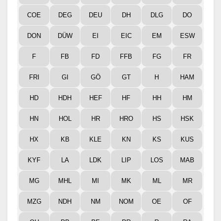
COE
DEG
DEU
DH
DLG
DO
DON
DÜW
EI
EIC
EM
ESW
F
FB
FD
FFB
FG
FR
FRI
GI
GÖ
GT
H
HAM
HD
HDH
HEF
HF
HH
HM
HN
HOL
HR
HRO
HS
HSK
HX
KB
KLE
KN
KS
KUS
KYF
LA
LDK
LIP
LOS
MAB
MG
MHL
MI
MK
ML
MR
MZG
NDH
NM
NOM
OE
OF