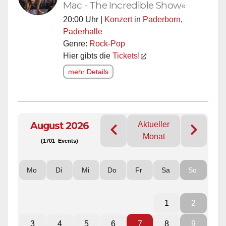
Mac - The Incredible Show«
20:00 Uhr |
Konzert
in
Paderborn
,
Paderhalle
Genre:
Rock-Pop
Hier gibts die
Tickets!
mehr Details
August 2026
Aktueller
Monat
(1701 Events)
Mo
Di
Mi
Do
Fr
Sa
So
1
2
3
4
5
6
7
8
9