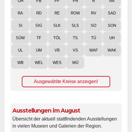
OH
PB
PF
PR
R
RA
RA
RD
RE
ROW
RV
SAD
SI
SIG
SLK
SLS
SO
SON
SÜW
TF
TÖL
TS
TÜ
UH
UL
UM
VB
VS
WAF
WAK
WB
WEL
WES
WÜ
Ausgewählte Kreise anzeigen!
Ausstellungen im August
Übersicht der aktuell stattfindenden Ausstellungen
in vielen Museen und Galerien der Region.