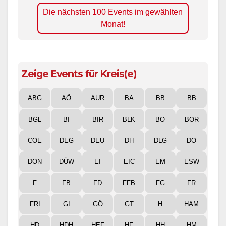
Die nächsten 100 Events im gewählten
Monat!
Zeige Events für Kreis(e)
ABG
AÖ
AUR
BA
BB
BB
BGL
BI
BIR
BLK
BO
BOR
COE
DEG
DEU
DH
DLG
DO
DON
DÜW
EI
EIC
EM
ESW
F
FB
FD
FFB
FG
FR
FRI
GI
GÖ
GT
H
HAM
HD
HDH
HEF
HF
HH
HM