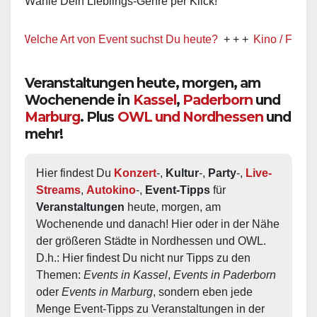
Wähle Dein Lieblings-Genre per Klick!
Welche Art von Event suchst Du heute?
+ + +
Kino / Film
+ + +
Veranstaltungen heute, morgen, am
Wochenende in
Kassel
,
Paderborn
und
Marburg
. Plus
OWL und Nordhessen
und
mehr!
Hier findest Du 
Konzert
-, 
Kultur
-, 
Party
-, 
Live-
Streams
, 
Autokino
-, 
Event-Tipps
 für 
Veranstaltungen
 heute, morgen, am 
Wochenende und danach! Hier oder in der Nähe 
der größeren Städte in Nordhessen und OWL.  
D.h.: Hier findest Du nicht nur Tipps zu den 
Themen: 
Events in Kassel
, 
Events in Paderborn
oder 
Events in Marburg
, sondern eben jede 
Menge Event-Tipps zu Veranstaltungen in der 