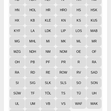
HN
HOL
HR
HRO
HS
HSK
HX
KB
KLE
KN
KS
KUS
KYF
LA
LDK
LIP
LOS
MAB
MG
MHL
MI
MK
ML
MR
MZG
NDH
NM
NOM
OE
OF
OH
PB
PF
PR
R
RA
RA
RD
RE
ROW
RV
SAD
SI
SIG
SLK
SLS
SO
SON
SÜW
TF
TÖL
TS
TÜ
UH
UL
UM
VB
VS
WAF
WAK