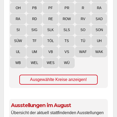
OH
PB
PF
PR
R
RA
RA
RD
RE
ROW
RV
SAD
SI
SIG
SLK
SLS
SO
SON
SÜW
TF
TÖL
TS
TÜ
UH
UL
UM
VB
VS
WAF
WAK
WB
WEL
WES
WÜ
Ausgewählte Kreise anzeigen!
Ausstellungen im August
Übersicht der aktuell stattfindenden Ausstellungen