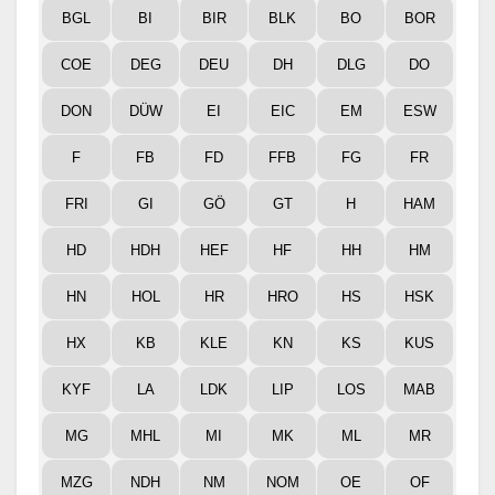
BGL
BI
BIR
BLK
BO
BOR
COE
DEG
DEU
DH
DLG
DO
DON
DÜW
EI
EIC
EM
ESW
F
FB
FD
FFB
FG
FR
FRI
GI
GÖ
GT
H
HAM
HD
HDH
HEF
HF
HH
HM
HN
HOL
HR
HRO
HS
HSK
HX
KB
KLE
KN
KS
KUS
KYF
LA
LDK
LIP
LOS
MAB
MG
MHL
MI
MK
ML
MR
MZG
NDH
NM
NOM
OE
OF