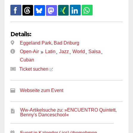
Details:
Eggeland Park
,
Bad Driburg
Open-Air
Latin
Jazz
World
Salsa
»
,
,
,
,
Cuban
Ticket suchen
Webseite zum Event
Ww-Artikelsuche zu: »ENCUENTRO Quintett,
Benny's Danceschool«
Event in Kalender (.ics) übernehmen