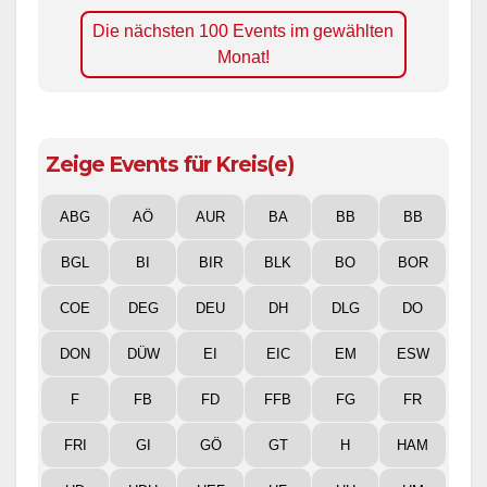
Die nächsten 100 Events im gewählten
Monat!
Zeige Events für Kreis(e)
ABG
AÖ
AUR
BA
BB
BB
BGL
BI
BIR
BLK
BO
BOR
COE
DEG
DEU
DH
DLG
DO
DON
DÜW
EI
EIC
EM
ESW
F
FB
FD
FFB
FG
FR
FRI
GI
GÖ
GT
H
HAM