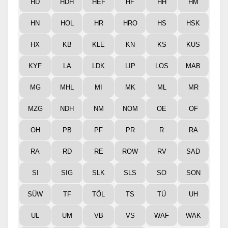
HD
HDH
HEF
HF
HH
HM
HN
HOL
HR
HRO
HS
HSK
HX
KB
KLE
KN
KS
KUS
KYF
LA
LDK
LIP
LOS
MAB
MG
MHL
MI
MK
ML
MR
MZG
NDH
NM
NOM
OE
OF
OH
PB
PF
PR
R
RA
RA
RD
RE
ROW
RV
SAD
SI
SIG
SLK
SLS
SO
SON
SÜW
TF
TÖL
TS
TÜ
UH
UL
UM
VB
VS
WAF
WAK