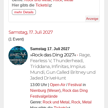
Hier gibts die
Tickets!
mehr Details
Anzeige
Samstag, 17. Juli 2027
(1 Event)
Samstag 17. Juli 2027
»Rock das Ding 2027«
•
Rage,
Fearless V, Thunderhead,
Triddana, Infinitas, Impius
Mundi, Gun Called Britney und
Jaded DriveHunt
13:00 Uhr |
Open-Air
/
Festival
in
Nienburg (Weser)
,
Rock das Ding
Festivalgelände
Genre:
Rock und Metal
,
Rock
,
Metal
Hier gibts die
Tickets!