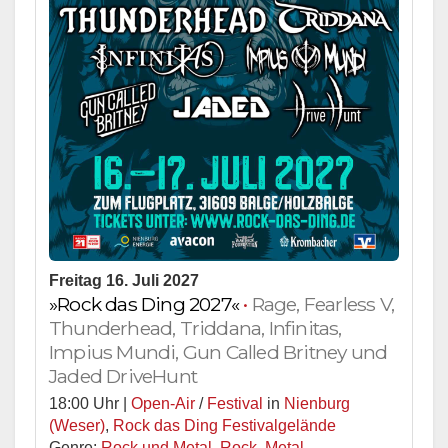
Freitag 16. Juli 2027
»Rock das Ding 2027«
•
Rage, Fearless V,
Thunderhead, Triddana, Infinitas,
Impius Mundi, Gun Called Britney und
Jaded DriveHunt
18:00 Uhr |
Open-Air
/
Festival
in
Nienburg
(Weser)
,
Rock das Ding Festivalgelände
Genre:
Rock und Metal
,
Rock
,
Metal