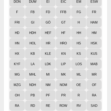
DON
DÜW
EI
EIC
EM
ESW
F
FB
FD
FFB
FG
FR
FRI
GI
GÖ
GT
H
HAM
HD
HDH
HEF
HF
HH
HM
HN
HOL
HR
HRO
HS
HSK
HX
KB
KLE
KN
KS
KUS
KYF
LA
LDK
LIP
LOS
MAB
MG
MHL
MI
MK
ML
MR
MZG
NDH
NM
NOM
OE
OF
OH
PB
PF
PR
R
RA
RA
RD
RE
ROW
RV
SAD