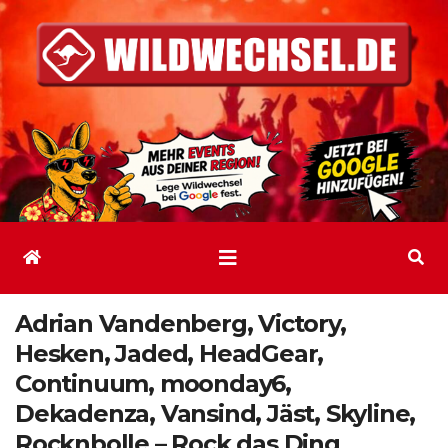
Zum
Inhalt
springen
Adrian Vandenberg, Victory,
Hesken, Jaded, HeadGear,
Continuum, moonday6,
Dekadenza, Vansind, Jäst, Skyline,
Rocknbolle – Rock das Ding